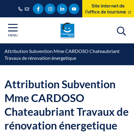
Gestion des traceurs
Aller
Site internet de
Lien vers le compte Facebook
Lien vers le compte Instagram
Lien vers le compte Linkedin
Lien vers la chaîne Youtube
au
l’office de tourisme
contenu
MENU
Attribution Subvention Mme CARDOSO Chateaubriant
Travaux de rénovation énergetique
Attribution Subvention
Mme CARDOSO
Chateaubriant Travaux de
rénovation énergetique