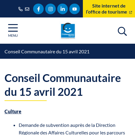
Gestion des traceurs
Aller
Site internet de
Lien vers le compte Facebook
Lien vers le compte Instagram
Lien vers le compte Linkedin
Lien vers la chaîne Youtube
au
l’office de tourisme
contenu
MENU
Conseil Communautaire du 15 avril 2021
Conseil Communautaire
du 15 avril 2021
Culture
Demande de subvention auprès de la Direction
Régionale des Affaires Culturelles pour les parcours