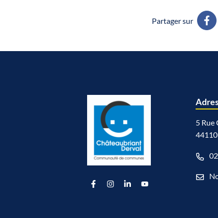
Partager sur
Adre
5 Rue 
44110
02
No
Lien vers le compte Facebook
Lien vers le compte Instagram
Lien vers le compte Linkedi
Lien vers la chaîne Yo