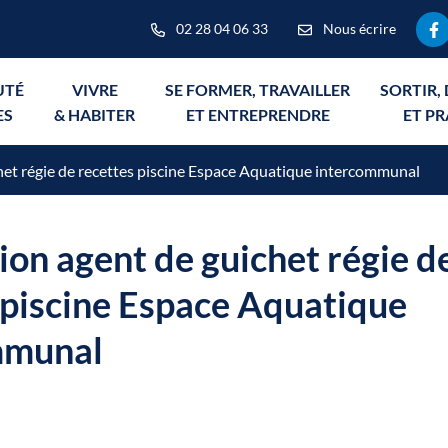
02 28 04 06 33
Nous écrire
Li
UTÉ
VIVRE
SE FORMER, TRAVAILLER
SORTIR,
ES
& HABITER
ET ENTREPRENDRE
ET P
et régie de recettes piscine Espace Aquatique intercommunal
on agent de guichet régie d
 piscine Espace Aquatique
mmunal