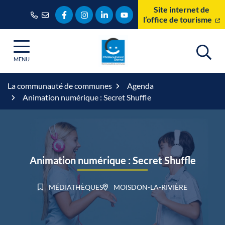
Gestion des traceurs
Aller
Site internet de
Lien vers le compte Facebook
Lien vers le compte Instagram
Lien vers le compte Linkedin
Lien vers la chaîne Youtube
au
l’office de tourisme
contenu
MENU
La communauté de communes
Agenda
Animation numérique : Secret Shuffle
Animation numérique : Secret Shuffle
MÉDIATHÈQUES
MOISDON-LA-RIVIÈRE