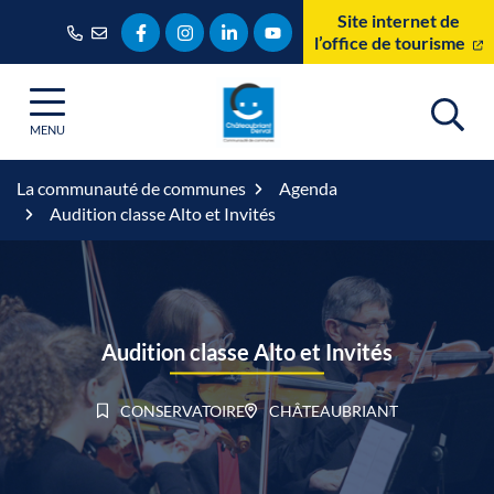
Gestion des traceurs
Aller
Site internet de
Lien vers le compte Facebook
Lien vers le compte Instagram
Lien vers le compte Linkedin
Lien vers la chaîne Youtube
au
l’office de tourisme
contenu
MENU
La communauté de communes
Agenda
Audition classe Alto et Invités
Audition classe Alto et Invités
CONSERVATOIRE
CHÂTEAUBRIANT