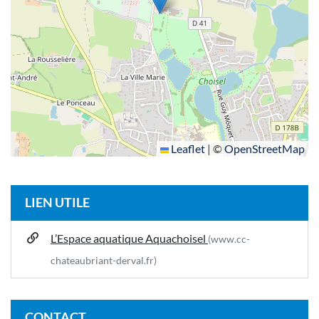
Leaflet
|
©
OpenStreetMap
LIEN UTILE
L’Espace aquatique Aquachoisel
(www.cc-
chateaubriant-derval.fr)
CONTACT