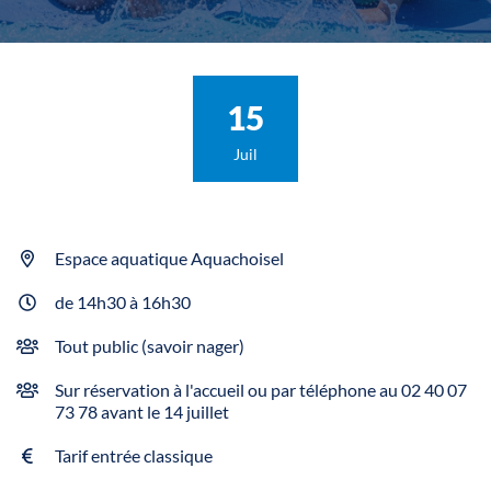
Le
15
Juil
Espace aquatique Aquachoisel
INFOS UTILES
de 14h30 à 16h30
Tout public (savoir nager)
Sur réservation à l'accueil ou par téléphone au 02 40 07
73 78 avant le 14 juillet
Tarif entrée classique