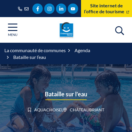
Gestion des traceurs
Aller
Site internet de
Lien vers le compte Facebook
Lien vers le compte Instagram
Lien vers le compte Linkedin
Lien vers la chaîne Youtube
au
l’office de tourisme
contenu
MENU
La communauté de communes
Agenda
Bataille sur l’eau
Bataille sur l’eau
AQUACHOISEL
CHÂTEAUBRIANT