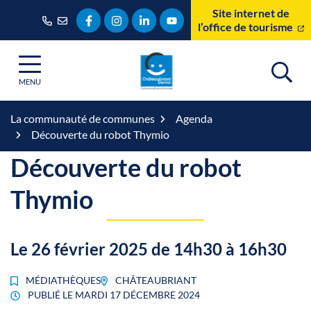
Gestion des traceurs
Aller
Site internet de
Lien vers le compte Facebook
Lien vers le compte Instagram
Lien vers le compte Linkedin
Lien vers la chaîne Youtube
au
l’office de tourisme
contenu
MENU
La communauté de communes
Agenda
Découverte du robot Thymio
Découverte du robot
Thymio
Le
26
février
2025
de 14h30 à 16h30
MÉDIATHÈQUES
CHÂTEAUBRIANT
PUBLIÉ LE
MARDI 17 DÉCEMBRE 2024