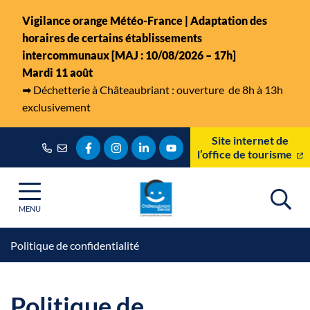
Gestion des traceurs
Aller
Vigilance orange Météo-France | Adaptation des
au
horaires de certains établissements
contenu
intercommunaux [MAJ : 10/08/2026 – 17h]
Mardi 11 août
➡
Déchetterie à Châteaubriant : ouverture de 8h à 13h
exclusivement
Site internet de
Lien vers le compte Facebook
Lien vers le compte Instagram
Lien vers le compte Linkedin
Lien vers la chaîne Youtube
l’office de tourisme
MENU
Politique de confidentialité
Politique de